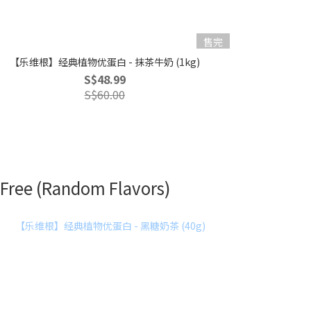
售完
【乐维根】经典植物优蛋白 - 抹茶牛奶 (1kg)
【乐维根】经典
S$48.99
S$60.00
s Free (Random Flavors)