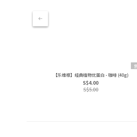
【乐维根】经典植物优蛋白 - 咖啡 (40g)
S$4.00
S$5.00