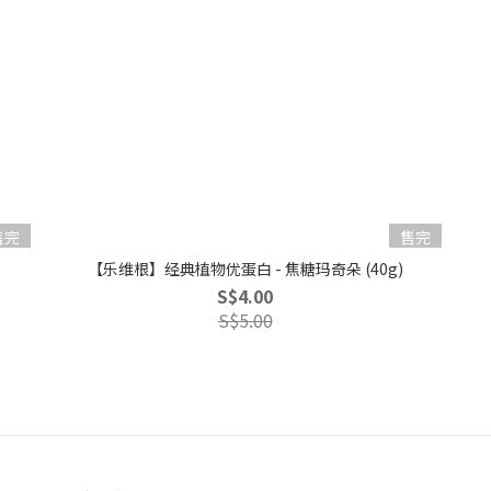
售完
售完
【乐维根】经典植物优蛋白 - 焦糖玛奇朵 (40g)
S$4.00
S$5.00