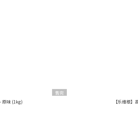
售完
味 (1kg)
【乐维根】高纤