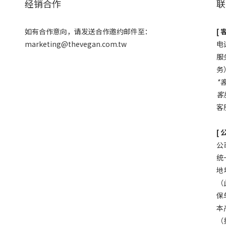
经销合作
联
如有合作意向，请发送合作邀约邮件至：
[ 
marketing@thevegan.com.tw
电话
服务
务
*
客
客
[
公
统
地
（
保单
本
（