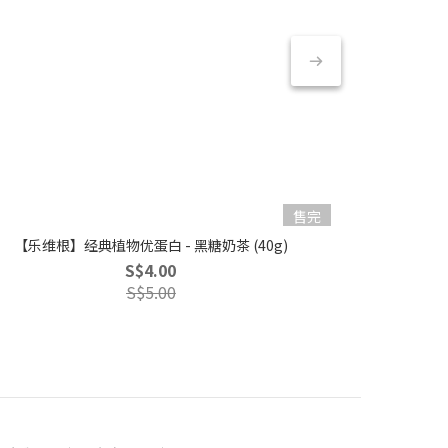
售完
【乐维根】经典植物优蛋白 - 黑糖奶茶 (40g)
【乐维根】经典
S$4.00
S$5.00