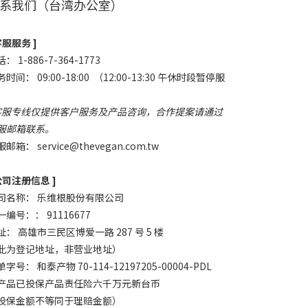
系我们（台湾办公室）
客服服务 ]
： 1-886-7-364-1773
时间： 09:00-18:00 （12:00-13:30 午休时段暂停服
）
客服专线仅提供客户服务及产品咨询，合作提案请通过
服邮箱联系。
服邮箱：
service@thevegan.com.tw
 公司注册信息 ]
司名称： 乐维根股份有限公司
一编号：： 91116677
址： 高雄市三民区博爱一路 287 号 5 楼
此为登记地址，非营业地址）
字号： 和泰产物 70-114-12197205-00004-PDL
产品已投保产品责任险六千万元新台币
投保金额不等同于理赔金额）