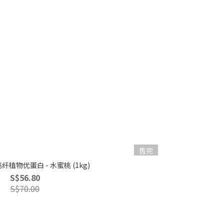
售完
植物优蛋白 - 水蜜桃 (1kg)
S$56.80
S$70.00