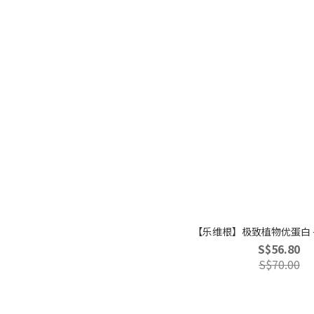
【乐维根】极致植物优蛋白 - 原
S$56.80
S$70.00