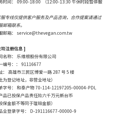
时间： 09:00-18:00 （12:00-13:30 午休时段暂停服
）
客服专线仅提供客户服务及产品咨询，合作提案请通过
服邮箱联系。
服邮箱：
service@thevegan.com.tw
 公司注册信息 ]
司名称： 乐维根股份有限公司
一编号：： 91116677
址： 高雄市三民区博爱一路 287 号 5 楼
此为登记地址，非营业地址）
字号： 和泰产物 70-114-12197205-00004-PDL
产品已投保产品责任险六千万元新台币
投保金额不等同于理赔金额）
业登录字号： D-191116677-00000-9