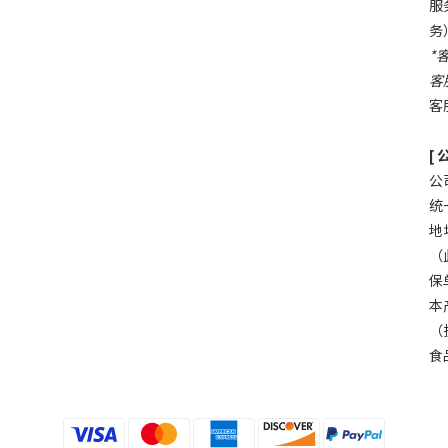
服务
务
*
客
客
[
公
统
地
（
保单
本
（
食品