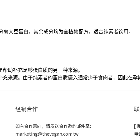
分为分离大豆蛋白，其余成分均为全植物配方，适合纯素者饮用。
是帮助补充足够蛋白质的另一种来源。
补充来源。由于纯素者的蛋白质摄入通常少于食肉者，因此在孕
经销合作
联
如有合作意向，请发送合作邀约邮件至：
[ 
marketing@thevegan.com.tw
电话