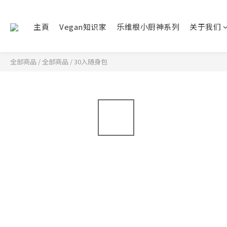
主頁
Vegan知识家
乐维根小厨神系列
关于我们
全部商品
/
全部商品
/
30入随身包