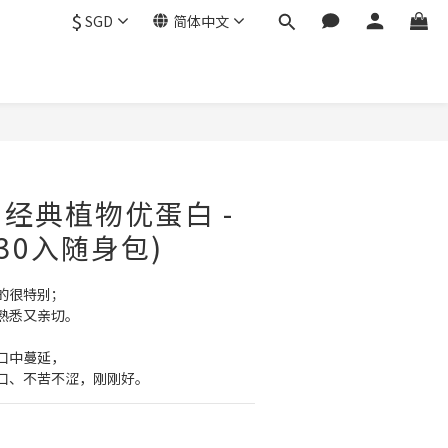
$
SGD
简体中文
经典植物优蛋白 -
30入随身包)
的很特别；
熟悉又亲切。
口中蔓延，
口、不苦不涩，刚刚好。