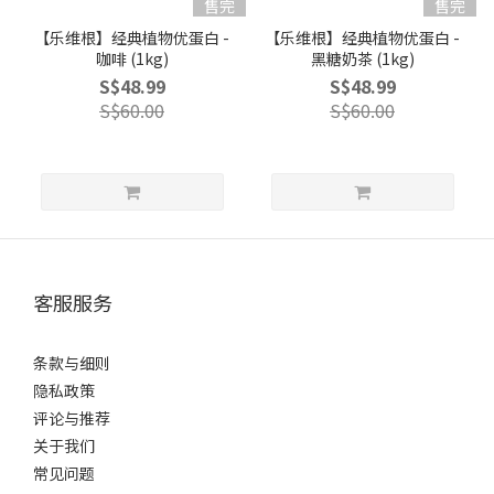
售完
售完
【乐维根】经典植物优蛋白 -
【乐维根】经典植物优蛋白 -
咖啡 (1kg)
黑糖奶茶 (1kg)
S$48.99
S$48.99
S$60.00
S$60.00
客服服务
条款与细则
隐私政策
评论与推荐
关于我们
常见问题