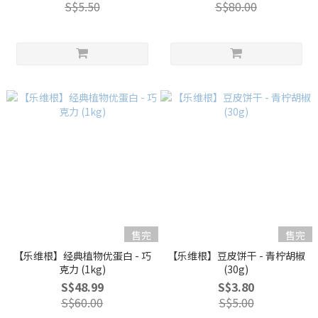
S$5.50
S$80.00
售完
售完
【乐维根】经典植物优蛋白 - 巧
【乐维根】豆皮饼干 - 青柠胡椒
克力 (1kg)
(30g)
S$48.99
S$3.80
S$60.00
S$5.00